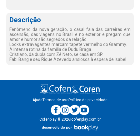
Descrição
Fenômeno da nova geração, o casal fala das carreiras em
ascensão, das viagens no Brasil e no exterior e pregam que
amor e humor são segredos da relação.
Looks extravagantes marcam tapete vermelho do Grammy.
A intensa rotina da família de Dudu Braga.
Cristiano, da dupla com Zé Neto, se casa em SP.
Fabi Bang e seu Rique Azevedo ansiosos à espera de Isabel
Ajuda
Termos de uso
Política de privacidade
Cofenplay
®
2026
|
cofenplay.com.br
v.
1.0.22