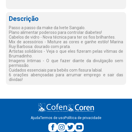
Descrição
Passo a passo da make da Ivete Sangalo.
Plano alimentar poderoso para controlar diabetes!
Cabelos de vidro - Nova técnica para ter os fios brilhantes.
Mix de acessórios - Misture as cores e ganhe estilo! Marina
Ruy Barbosa: dourado com prata.
Artistas solidários - Veja o que eles fizeram pelas vítimas de
Brumadinho.
Imagens íntimas - O que fazer diante da divulgação sem
permissão.
Cuidados essenciais para bebês com fissura labial.
6 orações abençoadas para arrumar emprego e sair das
dívidas!
Ajuda
Termos de uso
Política de privacidade