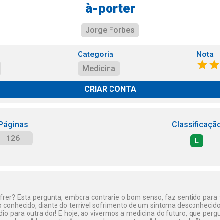
à-porter
Jorge Forbes
Categoria
Nota
Medicina
CRIAR CONTA
Páginas
Classificaçã
126
L
frer? Esta pergunta, embora contrarie o bom senso, faz sentido para
 conhecido, diante do terrível sofrimento de um sintoma desconhecido,
io para outra dor! E hoje, ao vivermos a medicina do futuro, que perg