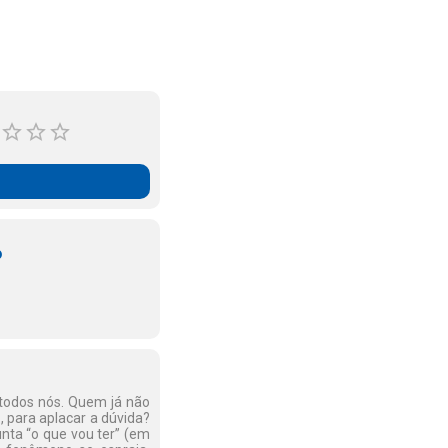
o
 todos nós. Quem já não
 para aplacar a dúvida?
unta “o que vou ter” (em