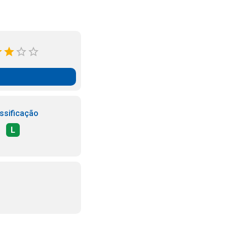
ssificação
L