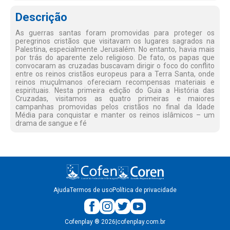
Descrição
As guerras santas foram promovidas para proteger os
peregrinos cristãos que visitavam os lugares sagrados na
Palestina, especialmente Jerusalém. No entanto, havia mais
por trás do aparente zelo religioso. De fato, os papas que
convocaram as cruzadas buscavam dirigir o foco do conflito
entre os reinos cristãos europeus para a Terra Santa, onde
reinos muçulmanos ofereciam recompensas materiais e
espirituais. Nesta primeira edição do Guia a História das
Cruzadas, visitamos as quatro primeiras e maiores
campanhas promovidas pelos cristãos no final da Idade
Média para conquistar e manter os reinos islâmicos – um
drama de sangue e fé
Ajuda
Termos de uso
Política de privacidade
Cofenplay
®
2026
|
cofenplay.com.br