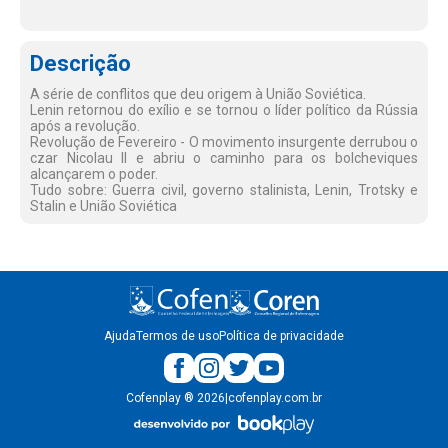
Descrição
A série de conflitos que deu origem à União Soviética.
Lenin retornou do exílio e se tornou o líder político da Rússia
após a revolução.
Revolução de Fevereiro - O movimento insurgente derrubou o
czar Nicolau II e abriu o caminho para os bolcheviques
alcançarem o poder.
Tudo sobre: Guerra civil, governo stalinista, Lenin, Trotsky e
Stalin e União Soviética
Ajuda
Termos de uso
Política de privacidade
Cofenplay
®
2026
|
cofenplay.com.br