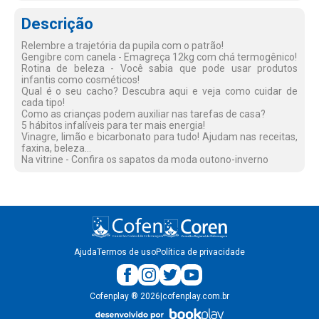
Descrição
Relembre a trajetória da pupila com o patrão!
Gengibre com canela - Emagreça 12kg com chá termogênico!
Rotina de beleza - Você sabia que pode usar produtos
infantis como cosméticos!
Qual é o seu cacho? Descubra aqui e veja como cuidar de
cada tipo!
Como as crianças podem auxiliar nas tarefas de casa?
5 hábitos infalíveis para ter mais energia!
Vinagre, limão e bicarbonato para tudo! Ajudam nas receitas,
faxina, beleza...
Na vitrine - Confira os sapatos da moda outono-inverno
Ajuda
Termos de uso
Política de privacidade
Cofenplay
®
2026
|
cofenplay.com.br