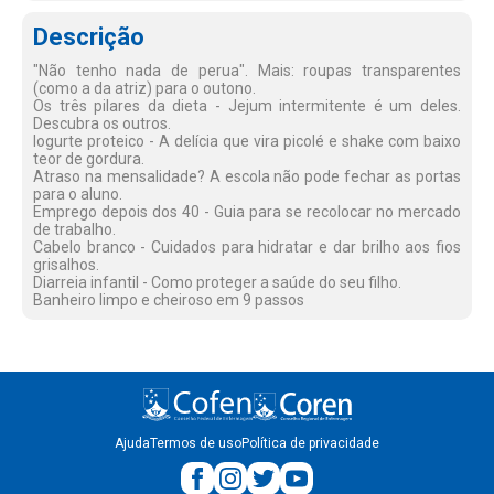
Descrição
"Não tenho nada de perua". Mais: roupas transparentes
(como a da atriz) para o outono.
Os três pilares da dieta - Jejum intermitente é um deles.
Descubra os outros.
Iogurte proteico - A delícia que vira picolé e shake com baixo
teor de gordura.
Atraso na mensalidade? A escola não pode fechar as portas
para o aluno.
Emprego depois dos 40 - Guia para se recolocar no mercado
de trabalho.
Cabelo branco - Cuidados para hidratar e dar brilho aos fios
grisalhos.
Diarreia infantil - Como proteger a saúde do seu filho.
Banheiro limpo e cheiroso em 9 passos
Ajuda
Termos de uso
Política de privacidade