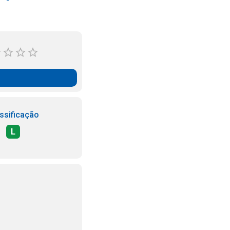
ssificação
L