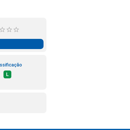
ssificação
L