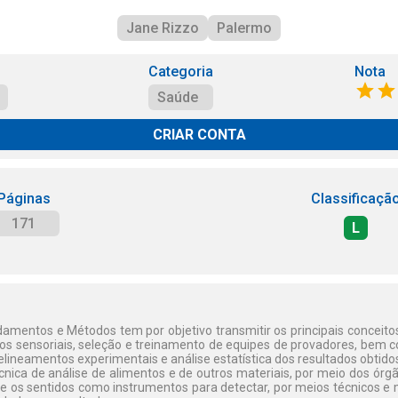
Jane Rizzo
Palermo
Categoria
Nota
Saúde
CRIAR CONTA
Páginas
Classificaçã
171
L
ndamentos e Métodos tem por objetivo transmitir os principais conceit
ios sensoriais, seleção e treinamento de equipes de provadores, bem 
delineamentos experimentais e análise estatística dos resultados obtido
écnica de análise de alimentos e de outros materiais, por meio dos ór
se os sentidos como instrumentos para detectar, por meios técnicos e 