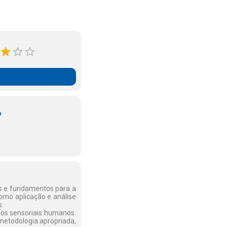
o
os e fundamentos para a
como aplicação e análise
s.
gãos sensoriais humanos.
metodologia apropriada,