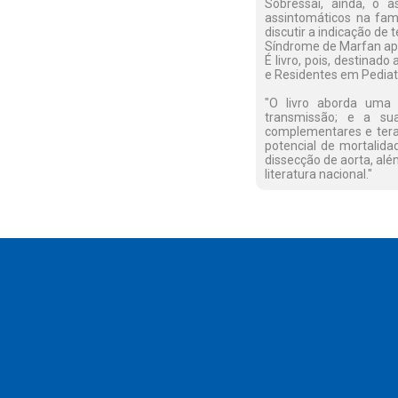
Sobressai, ainda, o a
assintomáticos na fam
discutir a indicação de t
Síndrome de Marfan apr
É livro, pois, destinado
e Residentes em Pediatr
"O livro aborda uma 
transmissão; e a suas
complementares e ter
potencial de mortalida
dissecção de aorta, alé
literatura nacional."