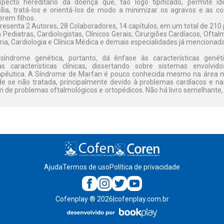
specto hereditário da doença que, tão logo tipificado, permite ide
ília, tratá-los e orientá-los de modo a minimizar os agravos e as 
erem filhos.
esenta 2 Autores, 28 Colaboradores, 14 capítulos, em um total de 210 
 a Pediatras, Cardiologistas, Clínicos Gerais, Cirurgiões Cardíacos, Ofta
ia, Cardiologia e Clínica Médica e demais especialidades já mencionad
síndrome genética, portanto, dá ênfase às características genét
 características clínicas, dissertando sobre sistemas envolvid
apêutica. A Síndrome de Marfan é pouco conhecida mesmo na área 
de se não tratada, principalmente devido à problemas cardíacos e na
m de problemas oftalmológicos e ortopédicos. Não há livro semelhante,
Ajuda
Termos de uso
Política de privacidade
Cofenplay
®
2026
|
cofenplay.com.br