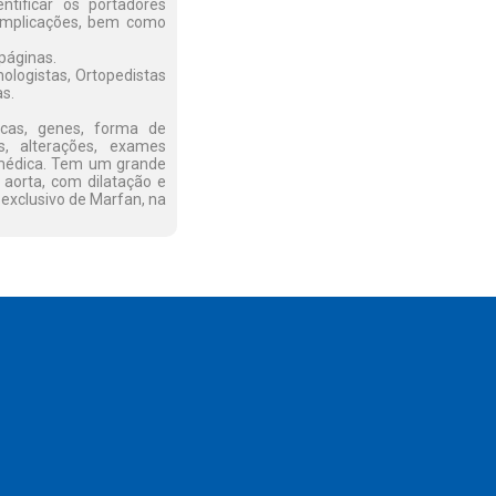
ntificar os portadores
complicações, bem como
páginas.
lmologistas, Ortopedistas
as.
icas, genes, forma de
os, alterações, exames
médica. Tem um grande
 aorta, com dilatação e
 exclusivo de Marfan, na