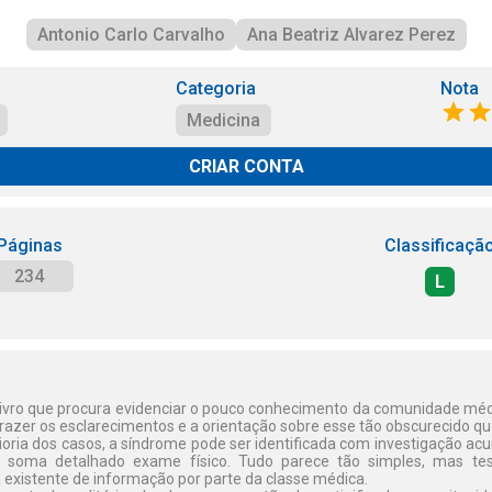
Antonio Carlo Carvalho
Ana Beatriz Alvarez Perez
Categoria
Nota
Medicina
CRIAR CONTA
Páginas
Classificaçã
234
L
ivro que procura evidenciar o pouco conhecimento da comunidade méd
trazer os esclarecimentos e a orientação sobre esse tão obscurecido q
oria dos casos, a síndrome pode ser identificada com investigação acur
e soma detalhado exame físico. Tudo parece tão simples, mas te
 existente de informação por parte da classe médica.