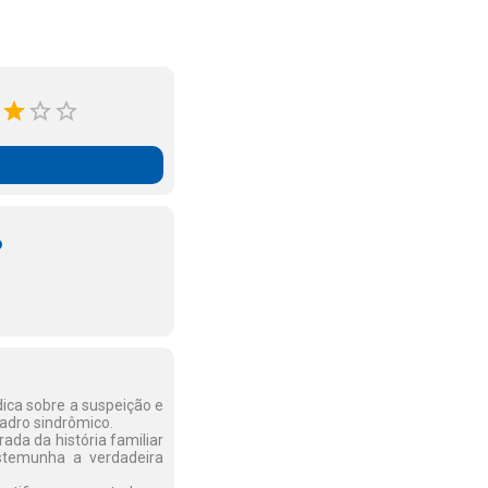
o
ica sobre a suspeição e
uadro sindrômico.
ada da história familiar
stemunha a verdadeira