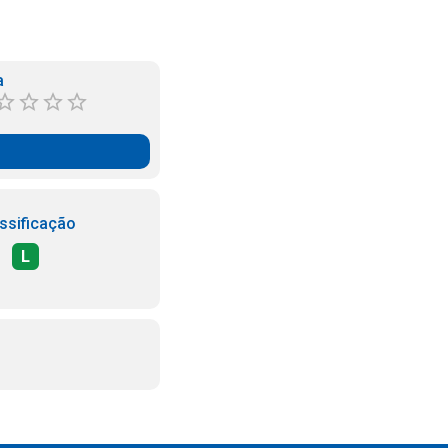
a
ssificação
L