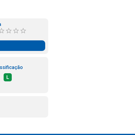
a
ssificação
L