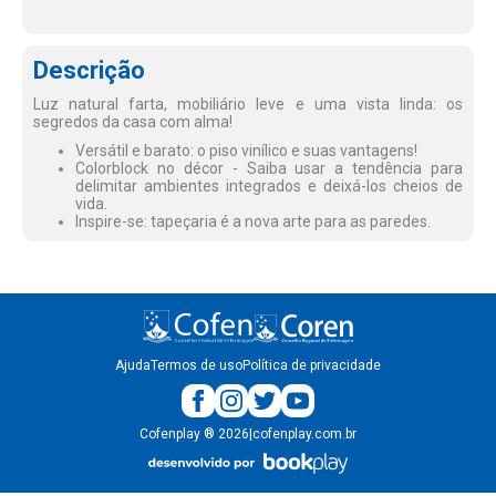
Descrição
Luz natural farta, mobiliário leve e uma vista linda: os
segredos da casa com alma!
Versátil e barato: o piso vinílico e suas vantagens!
Colorblock no décor - Saiba usar a tendência para
delimitar ambientes integrados e deixá-los cheios de
vida.
Inspire-se: tapeçaria é a nova arte para as paredes.
Ajuda
Termos de uso
Política de privacidade
Cofenplay
®
2026
|
cofenplay.com.br