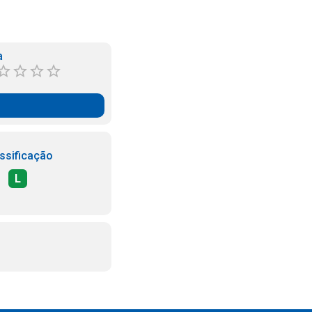
a
ssificação
L