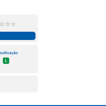
ssificação
L