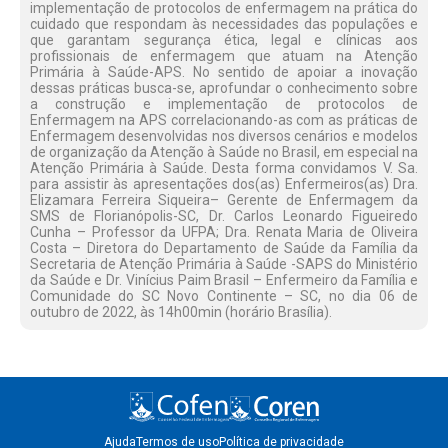
implementação de protocolos de enfermagem na prática do
cuidado que respondam às necessidades das populações e
que garantam segurança ética, legal e clínicas aos
profissionais de enfermagem que atuam na Atenção
Primária à Saúde-APS. No sentido de apoiar a inovação
dessas práticas busca-se, aprofundar o conhecimento sobre
a construção e implementação de protocolos de
Enfermagem na APS correlacionando-as com as práticas de
Enfermagem desenvolvidas nos diversos cenários e modelos
de organização da Atenção à Saúde no Brasil, em especial na
Atenção Primária à Saúde. Desta forma convidamos V. Sa.
para assistir às apresentações dos(as) Enfermeiros(as) Dra.
Elizamara Ferreira Siqueira– Gerente de Enfermagem da
SMS de Florianópolis-SC, Dr. Carlos Leonardo Figueiredo
Cunha – Professor da UFPA; Dra. Renata Maria de Oliveira
Costa – Diretora do Departamento de Saúde da Família da
Secretaria de Atenção Primária à Saúde -SAPS do Ministério
da Saúde e Dr. Vinícius Paim Brasil – Enfermeiro da Família e
Comunidade do SC Novo Continente – SC, no dia 06 de
outubro de 2022, às 14h00min (horário Brasília).
Ajuda
Termos de uso
Política de privacidade