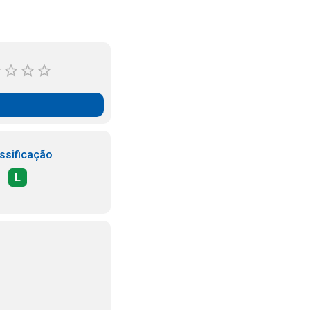
ssificação
L