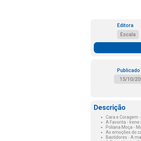
Editora
Escala
Publicado
15/10/20
Descrição
Cara e Coragem - 
A Favorita - Irene
Poliana Moça - Ma
As emoções do ca
Bastidores - A ma