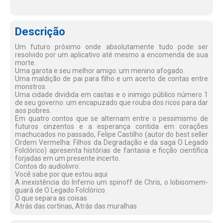
Descrição
Um futuro próximo onde absolutamente tudo pode ser
resolvido por um aplicativo até mesmo a encomenda de sua
morte.
Uma garota e seu melhor amigo: um menino afogado.
Uma maldição de pai para filho e um acerto de contas entre
monstros.
Uma cidade dividida em castas e o inimigo público número 1
de seu governo: um encapuzado que rouba dos ricos para dar
aos pobres.
Em quatro contos que se alternam entre o pessimismo de
futuros cinzentos e a esperança contida em corações
machucados no passado, Felipe Castilho (autor do best seller
Ordem Vermelha: Filhos da Degradação e da saga O Legado
Folclórico) apresenta histórias de fantasia e ficção científica
forjadas em um presente incerto.
Contos do audiolivro:
Você sabe por que estou aqui
A inexistência do Inferno um spinoff de Chris, o lobisomem-
guará de O Legado Folclórico.
O que separa as coisas
Atrás das cortinas, Atrás das muralhas