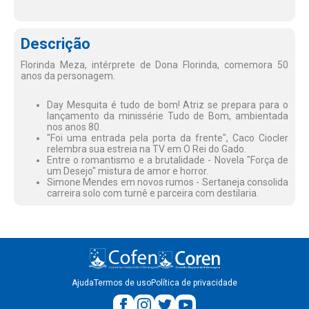
Descrição
Florinda Meza, intérprete de Dona Florinda, comemora 50
anos da personagem.
Day Mesquita é tudo de bom! Atriz se prepara para o
lançamento da minissérie Tudo de Bom, ambientada
nos anos 80.
"Foi uma entrada pela porta da frente", Caco Ciocler
relembra sua estreia na TV em O Rei do Gado.
Entre o romantismo e a brutalidade - Novela "Força de
um Desejo" mistura de amor e horror.
Simone Mendes em novos rumos - Sertaneja consolida
carreira solo com turnê e parceira com destilaria.
Ajuda
Termos de uso
Política de privacidade