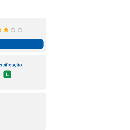
ssificação
L