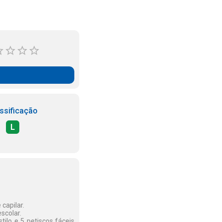
ssificação
L
capilar.
scolar.
tilo e 5 petiscos fáceis