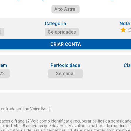
Alto Astral
Categoria
Nota
l
Celebridades
CRIAR CONTA
 em
Periodicidade
Cla
22
Semanal
 entrada no The Voice Brasil.
acos e frágeis? Veja como identificar e recuperar os fios da porosidade 
la perfeita - 8 aspectos que devem ser avaliados na hora da matrícula e
a! 5 tutoriais de nail art temáticas, 11 itens para torcer com muito es