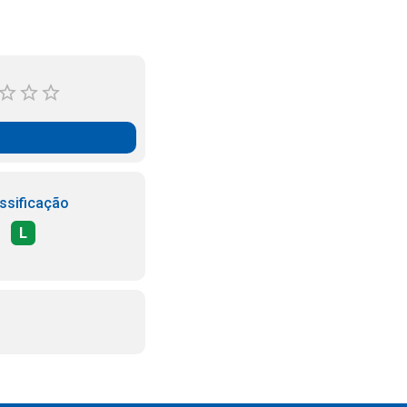
ssificação
L