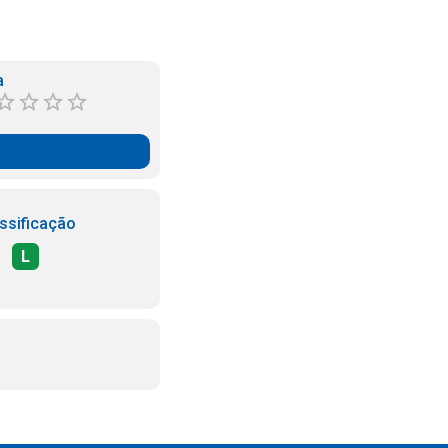
a
ssificação
L