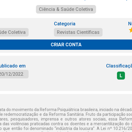
Ciência & Saúde Coletiva
Categoria
N
úde Coletiva
Revistas Científicas
CRIAR CONTA
ublicado em
Classificaç
20/12/2022
L
ata do movimento da Reforma Psiquiátrica brasileira, iniciado na déc
e redemocratização e da Reforma Sanitária. Fruto da participação soc
liares, pesquisadores, imprensa e outros atores sociais, essa R
das violências praticadas contra os doentes e a mercantilização do 
, o que então foi denominado “indústria da loucura”. A Lei nº 10.216