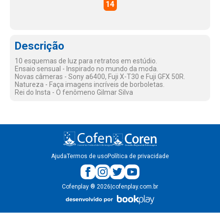
14
Descrição
10 esquemas de luz para retratos em estúdio.
Ensaio sensual - Inspirado no mundo da moda.
Novas câmeras - Sony a6400, Fuji X-T30 e Fuji GFX 50R.
Natureza - Faça imagens incríveis de borboletas.
Rei do Insta - O fenômeno Gilmar Silva
Ajuda
Termos de uso
Política de privacidade
Cofenplay
®
2026
|
cofenplay.com.br
v.
1.0.22