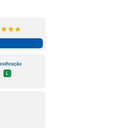
ssificação
L