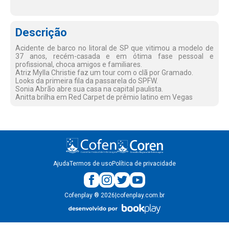
Descrição
Acidente de barco no litoral de SP que vitimou a modelo de
37 anos, recém-casada e em ótima fase pessoal e
profissional, choca amigos e familiares.
Atriz Mylla Christie faz um tour com o clã por Gramado.
Looks da primeira fila da passarela do SPFW.
Sonia Abrão abre sua casa na capital paulista.
Anitta brilha em Red Carpet de prêmio latino em Vegas
Ajuda
Termos de uso
Política de privacidade
Cofenplay
®
2026
|
cofenplay.com.br
v.
1.0.22