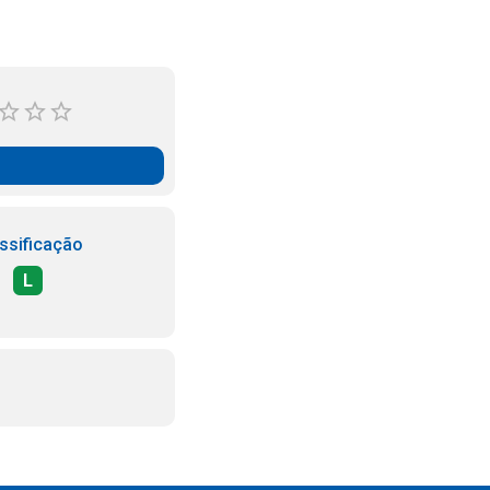
ssificação
L