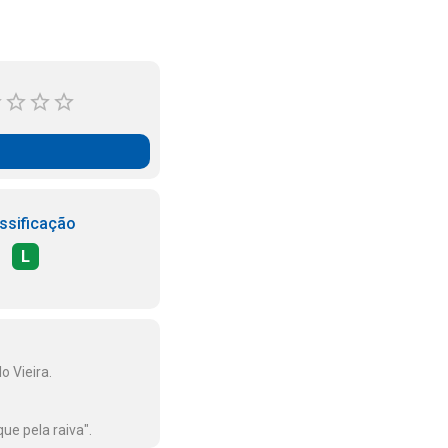
ssificação
L
o Vieira.
ue pela raiva".