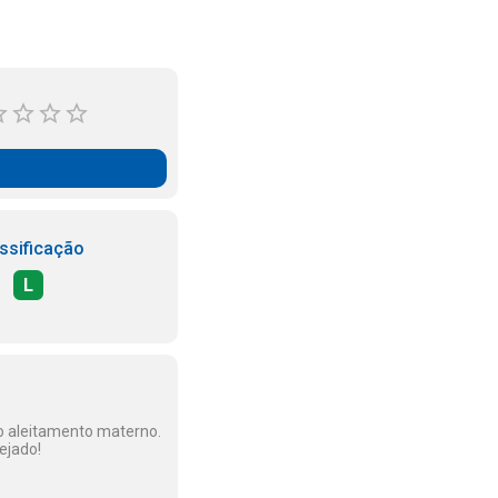
ssificação
L
o aleitamento materno.
ejado!