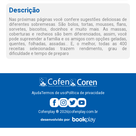
Descrição
Nas próximas páginas você confere sugestões deliciosas de
diferentes sobremesas. São bolos, tortas, mousses, flans,
sorvetes, biscoitos, docinhos e muito mais. As massas,
coberturas e recheios são bem diferenciados, assim, você
pode supreender a família e os amigos com opções geladas,
quentes, folhadas, assadas... E, o melhor, todas as 400
receitas selecionadas trazem rendimento, grau de
dificuldade e tempo de preparo
Ajuda
Termos de uso
Política de privacidade
Cofenplay
®
2026
|
cofenplay.com.br
v.
1.0.22