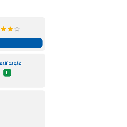
ssificação
L