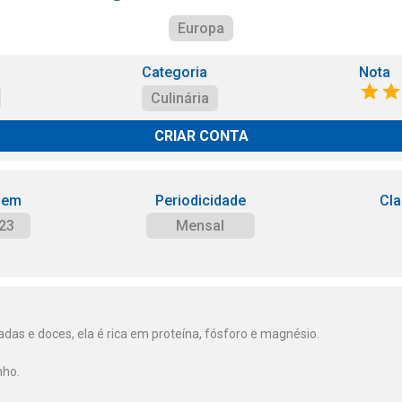
Europa
Categoria
Nota
Culinária
CRIAR CONTA
 em
Periodicidade
Cla
23
Mensal
das e doces, ela é rica em proteína, fósforo e magnésio.
nho.