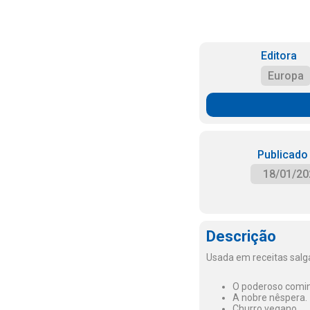
Editora
Europa
Publicado
18/01/20
Descrição
Usada em receitas salga
O poderoso comi
A nobre nêspera.
Churro vegano.