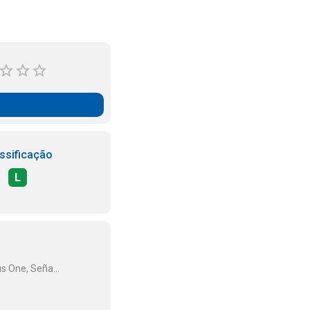
ssificação
L
s One, Seña...