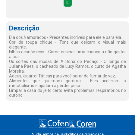
L
Descrição
Dia dos Namorados - Presentes incríveis para ele e para ela.
Cor de roupa chique - Tons que deixam o visual mais
elegante.
Filhos econômicos - Como ensinar uma criança a não gastar
a toa.
Os cortes das musas de A Dona do Pedaço - O longo de
Juliana Paes, o cacheado de Lucy Ramos, o curto de Agatha
Moreira...
Adeus, cigarro! Táticas para você parar de fumar de vez.
Alimentos que queimam gordura - Eles aceleram o
metabolismo e ajudam a perder peso.
Limpar a casa do jeito certo evita problemas respiratórios no
outono
Ajuda
Termos de uso
Política de privacidade