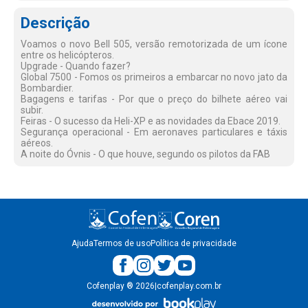
Descrição
Voamos o novo Bell 505, versão remotorizada de um ícone
entre os helicópteros.
Upgrade - Quando fazer?
Global 7500 - Fomos os primeiros a embarcar no novo jato da
Bombardier.
Bagagens e tarifas - Por que o preço do bilhete aéreo vai
subir.
Feiras - O sucesso da Heli-XP e as novidades da Ebace 2019.
Segurança operacional - Em aeronaves particulares e táxis
aéreos.
A noite do Óvnis - O que houve, segundo os pilotos da FAB
Ajuda
Termos de uso
Política de privacidade
Cofenplay
®
2026
|
cofenplay.com.br