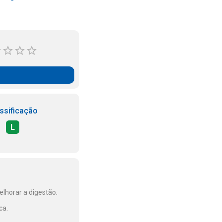
ssificação
L
lhorar a digestão.
ca.