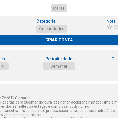
Caras
Categoria
Nota
Celebridades
CRIAR CONTA
 em
Periodicidade
Cla
19
Semanal
e Zezé Di Camargo.
eceitas para queimar gordura, desinchar, acelerar o metabolismo e me
ores dos esmaltes da estação e como usar body no frio.
brancelha - Tudo que você precisa saber antes de se submeter à técni
 o vírus que causa câncer.