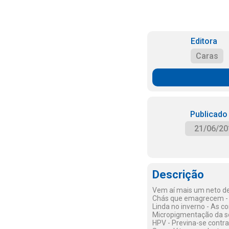
Editora
Caras
Publicado
21/06/20
Descrição
Vem aí mais um neto d
Chás que emagrecem - R
Linda no inverno - As c
Micropigmentação da so
HPV - Previna-se contra