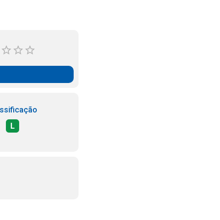
ssificação
L