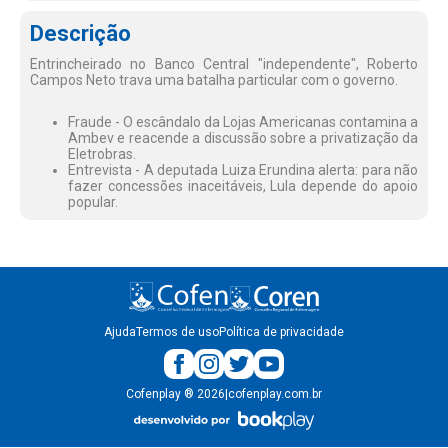
Descrição
Entrincheirado no Banco Central "independente", Roberto
Campos Neto trava uma batalha particular com o governo.
Fraude - O escândalo da Lojas Americanas contamina a
Ambev e reacende a discussão sobre a privatização da
Eletrobras.
Entrevista - A deputada Luiza Erundina alerta: para não
fazer concessões inaceitáveis, Lula depende do apoio
popular.
Ajuda
Termos de uso
Política de privacidade
Cofenplay
®
2026
|
cofenplay.com.br