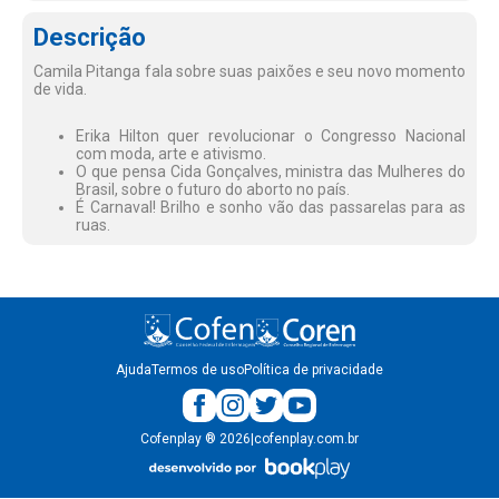
Descrição
Camila Pitanga fala sobre suas paixões e seu novo momento
de vida.
Erika Hilton quer revolucionar o Congresso Nacional
com moda, arte e ativismo.
O que pensa Cida Gonçalves, ministra das Mulheres do
Brasil, sobre o futuro do aborto no país.
É Carnaval! Brilho e sonho vão das passarelas para as
ruas.
Ajuda
Termos de uso
Política de privacidade
Cofenplay
®
2026
|
cofenplay.com.br