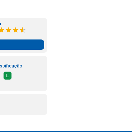
a
ssificação
L