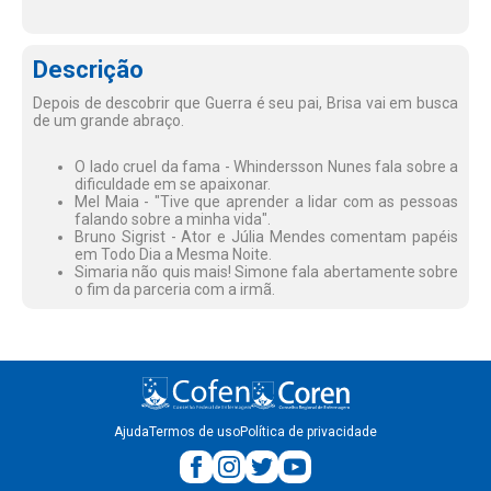
Descrição
Depois de descobrir que Guerra é seu pai, Brisa vai em busca
de um grande abraço.
O lado cruel da fama - Whindersson Nunes fala sobre a
dificuldade em se apaixonar.
Mel Maia - "Tive que aprender a lidar com as pessoas
falando sobre a minha vida".
Bruno Sigrist - Ator e Júlia Mendes comentam papéis
em Todo Dia a Mesma Noite.
Simaria não quis mais! Simone fala abertamente sobre
o fim da parceria com a irmã.
Ajuda
Termos de uso
Política de privacidade