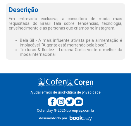
Descrição
Em entrevista exclusiva, a consultora de moda mais
requisitada do Brasil fala sobre tendências, tecnologia,
envelhecimento e as personas que criamos no Instagram.
Bela Gil - A mais influente ativista pela alimentação é
implacável: "A gente está morrendo pela boca".
Texturas & fluidez - Luciana Curtis veste o melhor da
moda internacional.
Ajuda
Termos de uso
Política de privacidade
Cofenplay
®
2026
|
cofenplay.com.br
v.
1.0.22