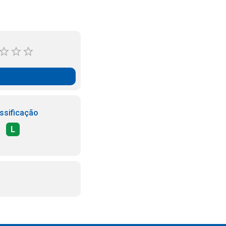
ssificação
L