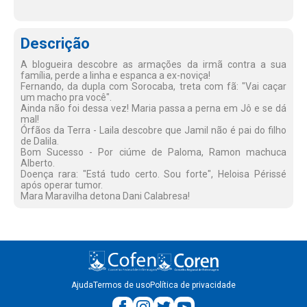
Descrição
A blogueira descobre as armações da irmã contra a sua
família, perde a linha e espanca a ex-noviça!
Fernando, da dupla com Sorocaba, treta com fã: "Vai caçar
um macho pra você".
Ainda não foi dessa vez! Maria passa a perna em Jô e se dá
mal!
Órfãos da Terra - Laila descobre que Jamil não é pai do filho
de Dalila.
Bom Sucesso - Por ciúme de Paloma, Ramon machuca
Alberto.
Doença rara: "Está tudo certo. Sou forte", Heloisa Périssé
após operar tumor.
Mara Maravilha detona Dani Calabresa!
Ajuda
Termos de uso
Política de privacidade