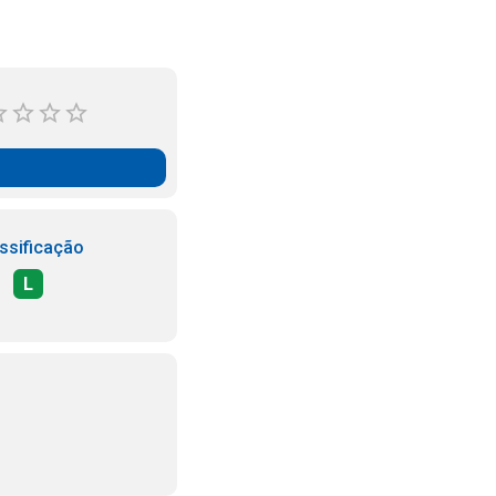
ssificação
L