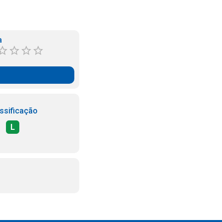
a
ssificação
L