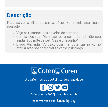
Descrição
Para salvar a filha de um assédio, Sol revela seu maior
segredo!
Veja os resumos das novelas da semana.
Camila Queiroz: "Eu nasci para ser mãe, só não sou
ainda. Sou mãe de pet. Mas é um sonho".
Diogo Almeida: "A psicologia me potencializa como
ator. A arte me potencializa como psicólogo".
Ajuda
Termos de uso
Política de privacidade
Cofenplay
®
2026
|
cofenplay.com.br