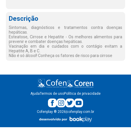
Descrição
Sintomas, diagnósticos e tratamentos contra doenças
hepáticas.
Esteatose, Cirrose e Hepatite - Os melhores alimentos para
prevenir e combater doenças hepáticas.
Vacinação em dia e cuidados com o contágio evitam a
Hepatite A, B e C.
Não é só álcool! Conheça os fatores de risco para cirrose
Ajuda
Termos de uso
Política de privacidade
Cofenplay
®
2026
|
cofenplay.com.br
v.
1.0.22